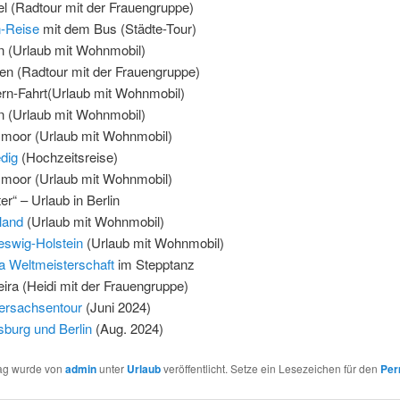
l (Radtour mit der Frauengruppe)
-Reise
mit dem Bus (Städte-Tour)
in (Urlaub mit Wohnmobil)
uen (Radtour mit der Frauengruppe)
rn-Fahrt(Urlaub mit Wohnmobil)
in (Urlaub mit Wohnmobil)
moor (Urlaub mit Wohnmobil)
dig
(Hochzeitsreise)
moor (Urlaub mit Wohnmobil)
er“ – Urlaub in Berlin
land
(Urlaub mit Wohnmobil)
eswig-Holstein
(Urlaub mit Wohnmobil)
a Weltmeisterschaft
im Stepptanz
ira (Heidi mit der Frauengruppe)
ersachsentour
(Juni 2024)
sburg und Berlin
(Aug. 2024)
rag wurde von
admin
unter
Urlaub
veröffentlicht. Setze ein Lesezeichen für den
Per