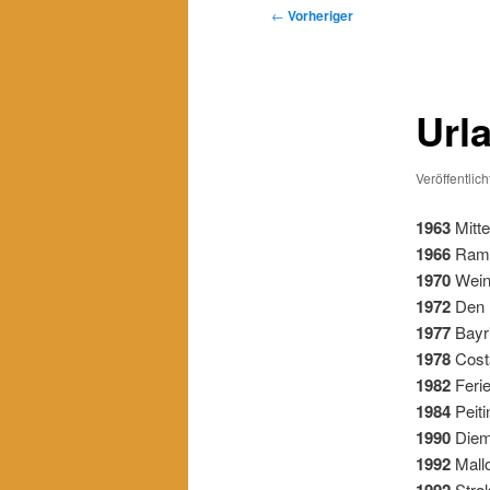
Beitragsnavigation
←
Vorheriger
Url
Veröffentlic
1963
Mitte
1966
Rams
1970
Wein
1972
Den 
1977
Bayr
1978
Cost
1982
Feri
1984
Peit
1990
Diem
1992
Mall
1992
Stra