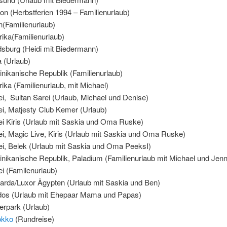
on (Herbstferien 1994 – Familienurlaub)
n(Familienurlaub)
ika(Familienurlaub)
sburg (Heidi mit Biedermann)
a (Urlaub)
nikanische Republik (Familienurlaub)
ika (Familienurlaub, mit Michael)
ei, Sultan Sarei (Urlaub, Michael und Denise)
ei, Matjesty Club Kemer (Urlaub)
ei Kiris (Urlaub mit Saskia und Oma Ruske)
ei, Magic Live, Kiris (Urlaub mit Saskia und Oma Ruske)
ei, Belek (Urlaub mit Saskia und Oma PeeksI)
nikanische Republik, Paladium (Familienurlaub mit Michael und Jenni
ei (Familenurlaub)
arda/Luxor Ägypten (Urlaub mit Saskia und Ben)
os (Urlaub mit Ehepaar Mama und Papas)
erpark (Urlaub)
okko
(Rundreise)