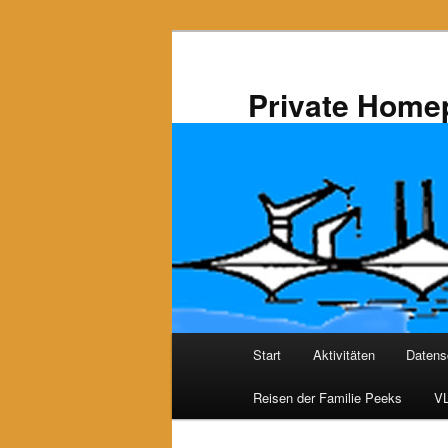
Zum
primären
Inhalt
Private Home
springen
Hauptmenü
Start
Aktivitäten
Datens
Reisen der Familie Peeks
VL