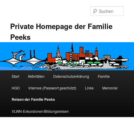
Zum
primären
Such
Inhalt
springen
Private Homepage der Familie
Peeks
Hauptmenü
Start
Aktivitäten
Datenschutzerklärung
Familie
HGO
Internes (Passwort geschützt)
Links
Memorial
Reisen der Familie Peeks
VLWN-Exkursionen/Bildungsreisen